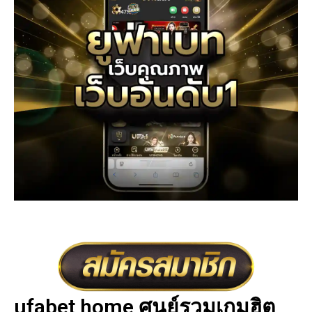
ufabet home ศูนย์รวมเกมฮิต