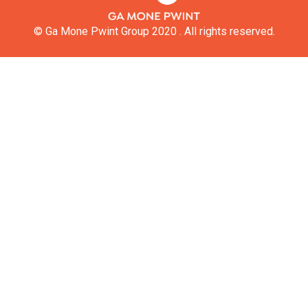
© Ga Mone Pwint Group 2020 . All rights reserved.