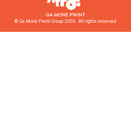
© Ga Mone Pwint Group 2020 . All rights reserved.