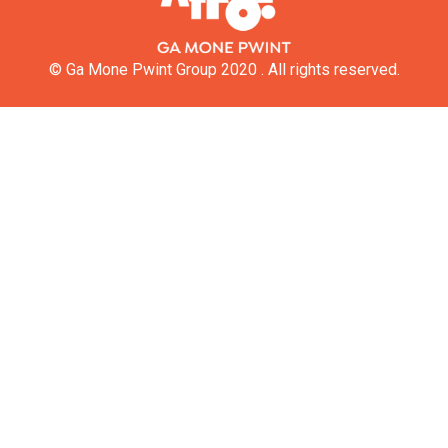
© Ga Mone Pwint Group 2020 . All rights reserved.