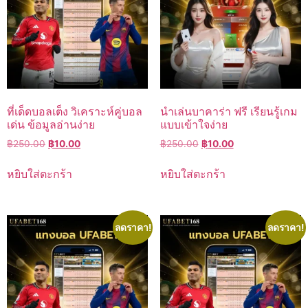
ที่เด็ดบอลเต็ง วิเคราะห์คู่บอล
นําเล่นบาคาร่า ฟรี เรียนรู้เกม
เด่น ข้อมูลอ่านง่าย
แบบเข้าใจง่าย
฿
250.00
฿
10.00
฿
250.00
฿
10.00
หยิบใส่ตะกร้า
หยิบใส่ตะกร้า
ลดราคา!
ลดราคา!