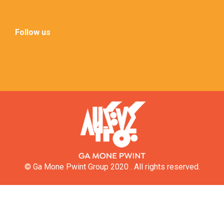
Follow us
© Ga Mone Pwint Group 2020 . All rights reserved.