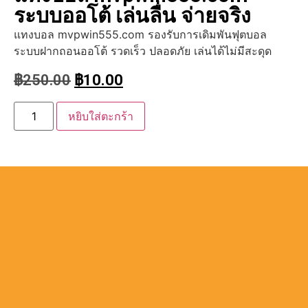
ระบบออโต้ เล่นลื่น จ่ายจริง
แทงบอล mvpwin555.com รองรับการเดิมพันฟุตบอล
ระบบฝากถอนออโต้ รวดเร็ว ปลอดภัย เล่นได้ไม่มีสะดุด
฿
250.00
฿
10.00
หยิบใส่ตะกร้า