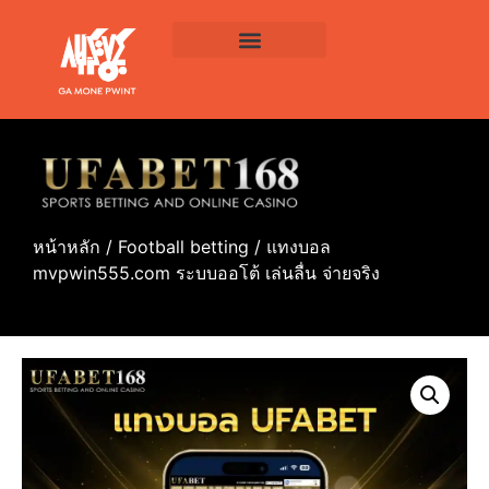
หน้าหลัก
/
Football betting
/ แทงบอล
mvpwin555.com ระบบออโต้ เล่นลื่น จ่ายจริง