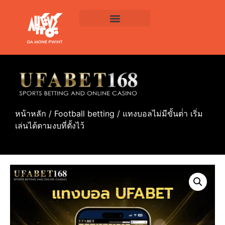
หน้าหลัก
/
Football betting
/ แทงบอลไม่มีขั้นต่ํา เริ่ม
เล่นได้ตามงบที่ตั้งไว้