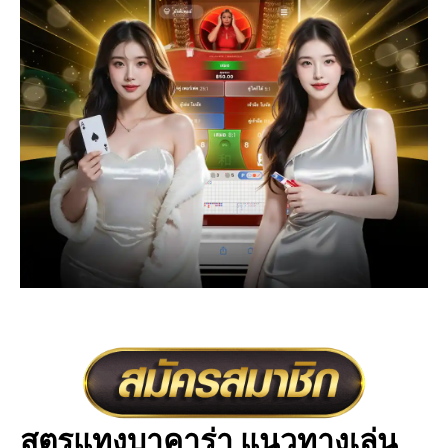
สูตรแทงบาคาร่า แนวทางเล่น