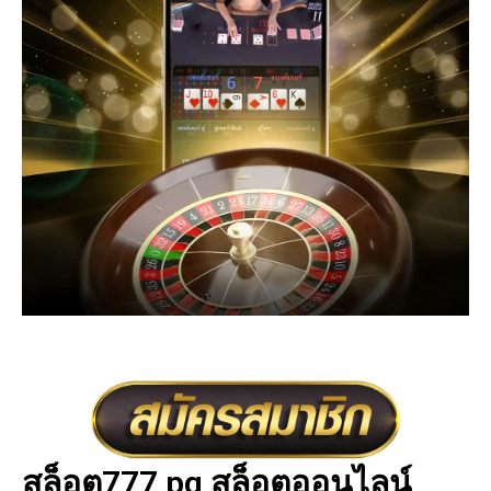
สล็อต777 pg สล็อตออนไลน์