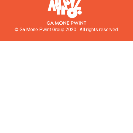
© Ga Mone Pwint Group 2020 . All rights reserved.