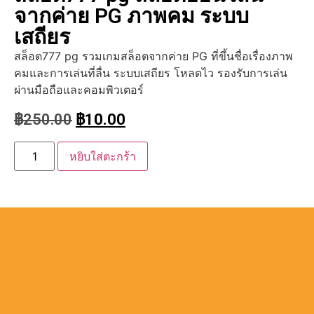
จากค่าย PG ภาพคม ระบบ
เสถียร
สล็อต777 pg รวมเกมสล็อตจากค่าย PG ที่ขึ้นชื่อเรื่องภาพ
คมและการเล่นที่ลื่น ระบบเสถียร โหลดไว รองรับการเล่น
ผ่านมือถือและคอมพิวเตอร์
฿
250.00
฿
10.00
หยิบใส่ตะกร้า