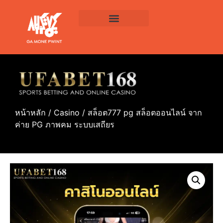
หน้าหลัก
/
Casino
/ สล็อต777 pg สล็อตออนไลน์ จาก
ค่าย PG ภาพคม ระบบเสถียร