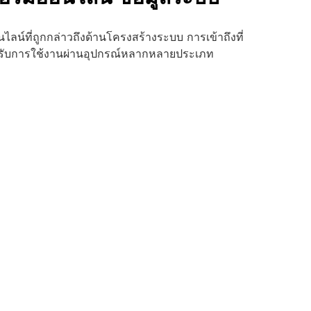
ไลน์ที่ถูกกล่าวถึงด้านโครงสร้างระบบ การเข้าถึงที่
งรับการใช้งานผ่านอุปกรณ์หลากหลายประเภท