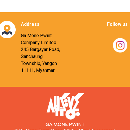
Address
Follow us
Ga Mone Pwint
Company Limited
245 Bargayar Road,
Sanchaung
Township, Yangon
11111, Myanmar