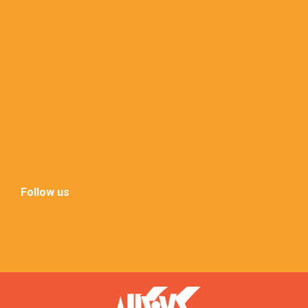
Follow us