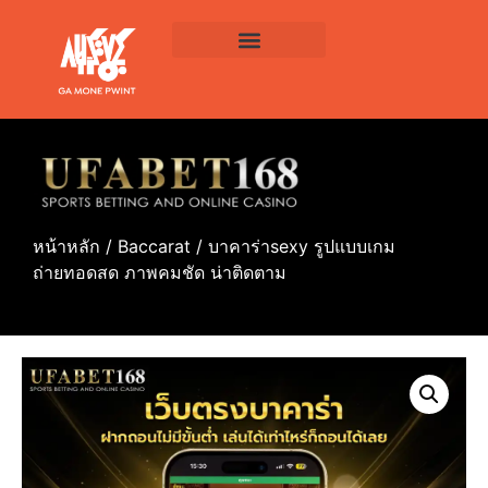
หน้าหลัก
/
Baccarat
/ บาคาร่าsexy รูปแบบเกม
ถ่ายทอดสด ภาพคมชัด น่าติดตาม